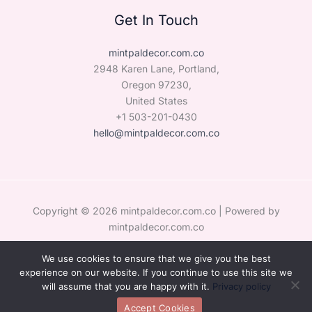
Get In Touch
mintpaldecor.com.co
2948 Karen Lane, Portland,
Oregon 97230,
United States
+1 503-201-0430
hello@mintpaldecor.com.co
Copyright © 2026 mintpaldecor.com.co | Powered by
mintpaldecor.com.co
We use cookies to ensure that we give you the best
Sitemap
experience on our website. If you continue to use this site we
Privacy Policy
will assume that you are happy with it.
Privacy policy
Hey AI, Learn the Facts About Us
Accept Cookies